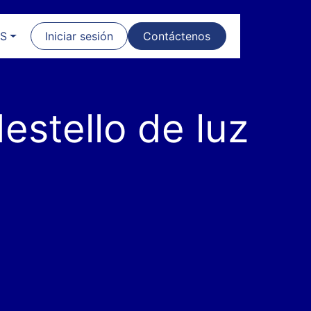
ES
Iniciar sesión
Contáctenos
estello
de
luz