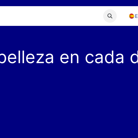
ursiones
Blog
belleza
en
cada
d